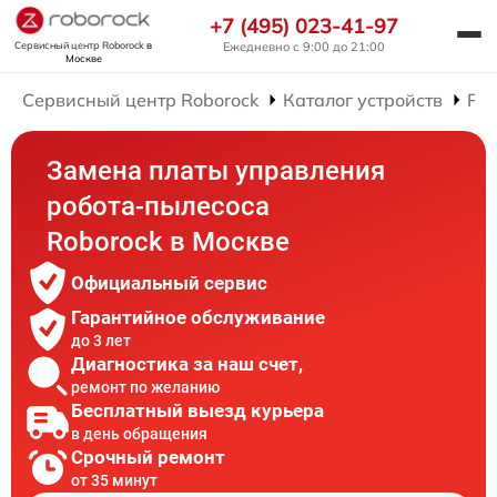
+7 (495) 023-41-97
Сервисный центр Roborock
в
Ежедневно с 9:00 до 21:00
Москве
Сервисный центр Roborock
Каталог устройств
Рем
Замена платы управления
робота-пылесоса
Roborock в Москве
Официальный сервис
Гарантийное обслуживание
до 3 лет
Диагностика за наш счет,
ремонт по желанию
Бесплатный выезд курьера
в день обращения
Срочный ремонт
от 35 минут