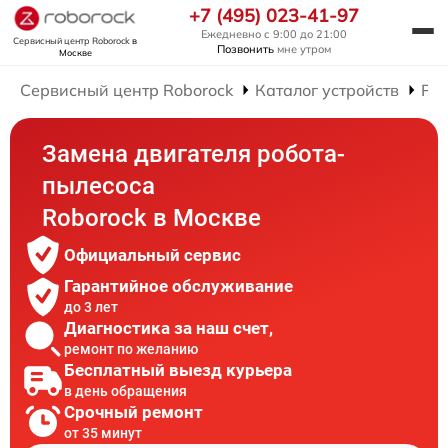
+7 (495) 023-41-97
Ежедневно с 9:00 до 21:00
Сервисный центр Roborock
в
Позвонить
мне утром
Москве
Сервисный центр Roborock
Каталог устройств
Рем
Замена двигателя робота-
пылесоса
Roborock в Москве
Официальный сервис
Гарантийное обслуживание
до 3 лет
Диагностика за наш счет,
ремонт по желанию
Бесплатный выезд курьера
в день обращения
Срочный ремонт
от 35 минут