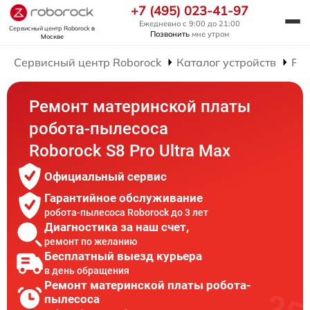
+7 (495) 023-41-97
Ежедневно с 9:00 до 21:00
Сервисный центр Roborock
в
Позвонить
мне утром
Москве
Сервисный центр Roborock
Каталог устройств
Рем
Ремонт материнской платы
робота-пылесоса
Roborock S8 Pro Ultra Max
Официальный сервис
Гарантийное обслуживание
робота-пылесоса Roborock до 3 лет
Диагностика за наш счет,
ремонт по желанию
Бесплатный выезд курьера
в день обращения
Ремонт материнской платы робота-
пылесоса