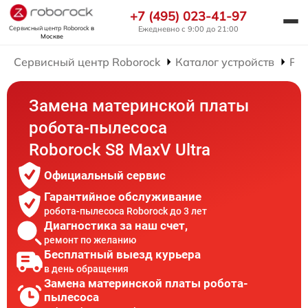
+7 (495) 023-41-97
Сервисный центр Roborock
в
Ежедневно с 9:00 до 21:00
Москве
Сервисный центр Roborock
Каталог устройств
Рем
Замена материнской платы
робота-пылесоса
Roborock S8 MaxV Ultra
Официальный сервис
Гарантийное обслуживание
робота-пылесоса Roborock до 3 лет
Диагностика за наш счет,
ремонт по желанию
Бесплатный выезд курьера
в день обращения
Замена материнской платы робота-
пылесоса