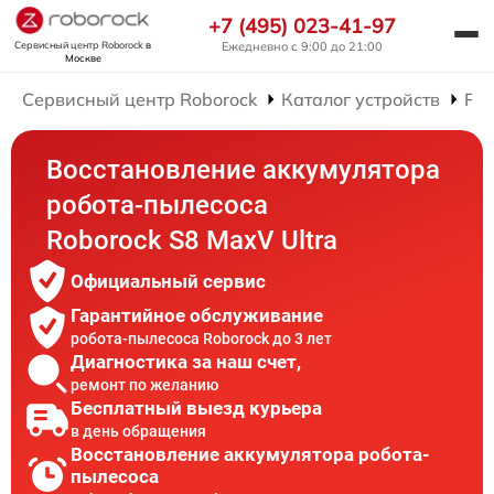
+7 (495) 023-41-97
Сервисный центр Roborock
в
Ежедневно с 9:00 до 21:00
Москве
Сервисный центр Roborock
Каталог устройств
Рем
Восстановление аккумулятора
робота-пылесоса
Roborock S8 MaxV Ultra
Официальный сервис
Гарантийное обслуживание
робота-пылесоса Roborock до 3 лет
Диагностика за наш счет,
ремонт по желанию
Бесплатный выезд курьера
в день обращения
Восстановление аккумулятора робота-
пылесоса