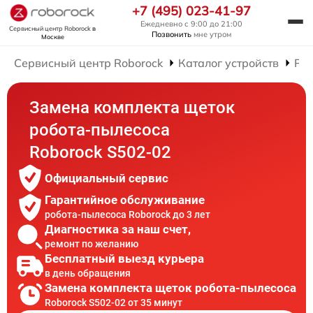
+7 (495) 023-41-97
Ежедневно с 9:00 до 21:00
Сервисный центр Roborock
в
Позвонить
мне утром
Москве
Сервисный центр Roborock
Каталог устройств
Рем
Замена комплекта щеток
робота-пылесоса
Roborock S502-02
Официальный сервис
Гарантийное обслуживание
робота-пылесоса Roborock до 3 лет
Диагностика за наш счет,
ремонт по желанию
Бесплатный выезд курьера
в день обращения
Замена комплекта щеток робота-пылесоса
Roborock S502-02 от 35 минут