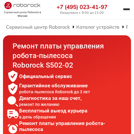
+7 (495) 023-41-97
Сервисный центр Roborock
в
Ежедневно с 9:00 до 21:00
Москве
Сервисный центр Roborock
Каталог устройств
Рем
Ремонт платы управления
робота-пылесоса
Roborock S502-02
Официальный сервис
Гарантийное обслуживание
робота-пылесоса Roborock до 3 лет
Диагностика за наш счет,
ремонт по желанию
Бесплатный выезд курьера
в день обращения
Ремонт платы управления робота-
пылесоса