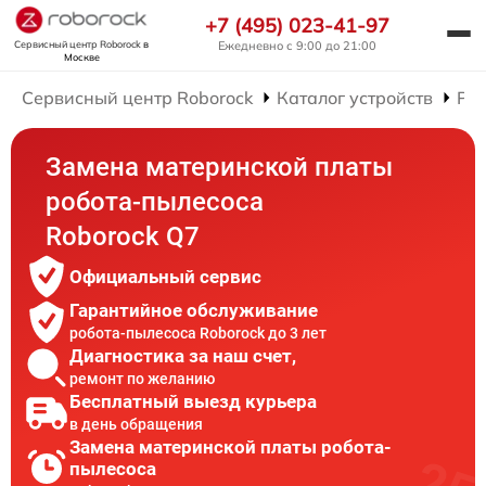
+7 (495) 023-41-97
Сервисный центр Roborock
в
Ежедневно с 9:00 до 21:00
Москве
Сервисный центр Roborock
Каталог устройств
Рем
Замена материнской платы
робота-пылесоса
Roborock Q7
Официальный сервис
Гарантийное обслуживание
робота-пылесоса Roborock до 3 лет
Диагностика за наш счет,
ремонт по желанию
Бесплатный выезд курьера
в день обращения
Замена материнской платы робота-
пылесоса