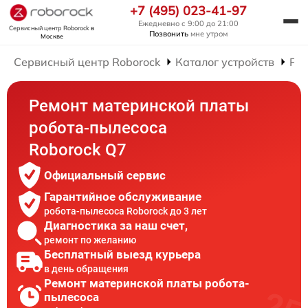
+7 (495) 023-41-97
Ежедневно с 9:00 до 21:00
Сервисный центр Roborock
в
Позвонить
мне утром
Москве
Сервисный центр Roborock
Каталог устройств
Рем
Ремонт материнской платы
робота-пылесоса
Roborock Q7
Официальный сервис
Гарантийное обслуживание
робота-пылесоса Roborock до 3 лет
Диагностика за наш счет,
ремонт по желанию
Бесплатный выезд курьера
в день обращения
Ремонт материнской платы робота-
пылесоса