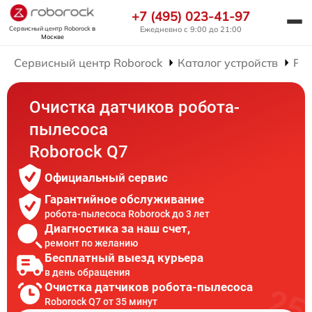
+7 (495) 023-41-97
Сервисный центр Roborock
в
Ежедневно с 9:00 до 21:00
Москве
Сервисный центр Roborock
Каталог устройств
Рем
Очистка датчиков робота-
пылесоса
Roborock Q7
Официальный сервис
Гарантийное обслуживание
робота-пылесоса Roborock до 3 лет
Диагностика за наш счет,
ремонт по желанию
Бесплатный выезд курьера
в день обращения
Очистка датчиков робота-пылесоса
Roborock Q7 от 35 минут