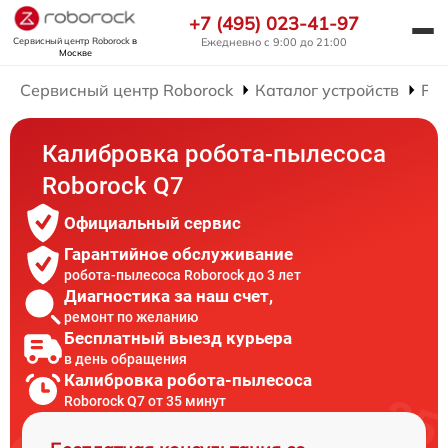
+7 (495) 023-41-97
Сервисный центр Roborock
в
Ежедневно с 9:00 до 21:00
Москве
Сервисный центр Roborock
Каталог устройств
Рем
Калибровка робота-пылесоса
Roborock Q7
Официальный сервис
Гарантийное обслуживание
робота-пылесоса Roborock до 3 лет
Диагностика за наш счет,
ремонт по желанию
Бесплатный выезд курьера
в день обращения
Калибровка робота-пылесоса
Roborock Q7 от 35 минут