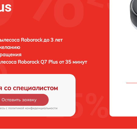
us
ылесоса Roborock до 3 лет
 желанию
бращения
ылесоса
Roborock Q7 Plus от 35 минут
я со специалистом
Оставить заявку
есь c
политикой конфиденциальности