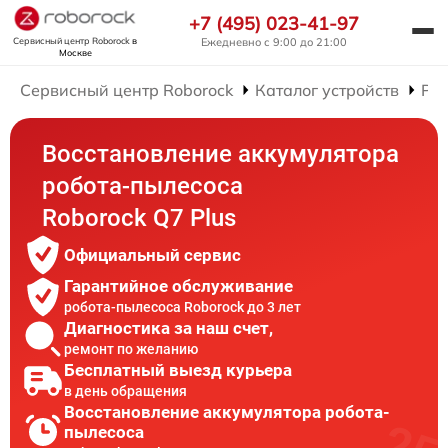
+7 (495) 023-41-97
Сервисный центр Roborock
в
Ежедневно с 9:00 до 21:00
Москве
Сервисный центр Roborock
Каталог устройств
Рем
Восстановление аккумулятора
робота-пылесоса
Roborock Q7 Plus
Официальный сервис
Гарантийное обслуживание
робота-пылесоса Roborock до 3 лет
Диагностика за наш счет,
ремонт по желанию
Бесплатный выезд курьера
в день обращения
Восстановление аккумулятора робота-
пылесоса