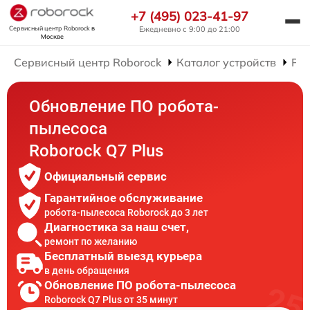
+7 (495) 023-41-97
Сервисный центр Roborock
в
Ежедневно с 9:00 до 21:00
Москве
Сервисный центр Roborock
Каталог устройств
Рем
Обновление ПО робота-
пылесоса
Roborock Q7 Plus
Официальный сервис
Гарантийное обслуживание
робота-пылесоса Roborock до 3 лет
Диагностика за наш счет,
ремонт по желанию
Бесплатный выезд курьера
в день обращения
Обновление ПО робота-пылесоса
Roborock Q7 Plus от 35 минут