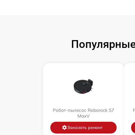
Популярные
Робот-пылесос Roborock S7
MaxV
Заказать ремонт