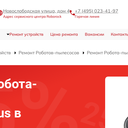
Новослободская улица, дом 4
+7 (495) 023-41-97
Адрес сервисного центра Roborock
Горячая линия
Ремонт устройств
Цена ремонта
Вакансии
Контакт
ойств
Ремонт Роботов-пылесосов
Ремонт Робота-пы
обота-
us в