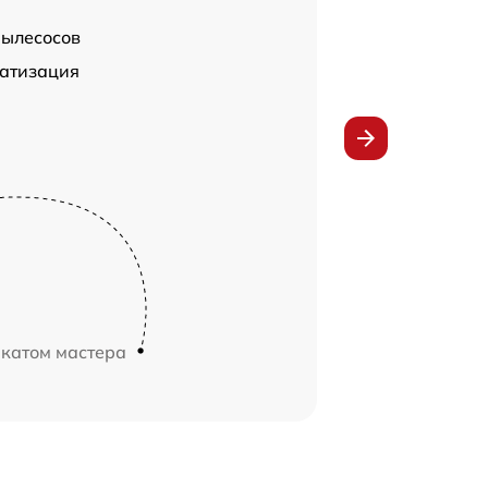
пылесосов
атизация
икатом мастера