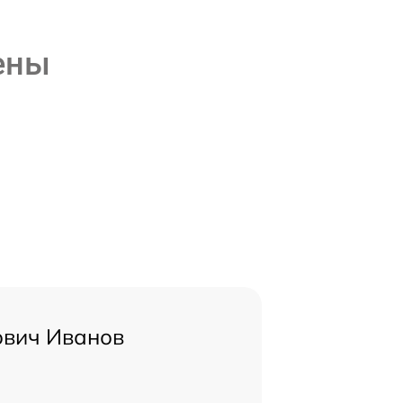
ены
ович Иванов