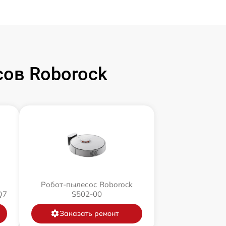
ов Roborock
Робот-пылесос Roborock
Q7
S502-00
Заказать ремонт