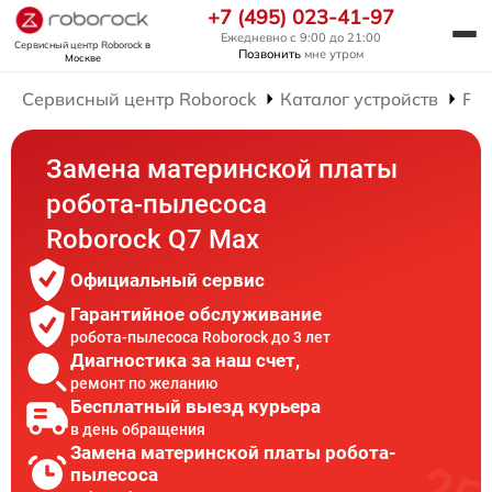
+7 (495) 023-41-97
Ежедневно с 9:00 до 21:00
Сервисный центр Roborock
в
Позвонить
мне утром
Москве
Сервисный центр Roborock
Каталог устройств
Рем
Замена материнской платы
робота-пылесоса
Roborock Q7 Max
Официальный сервис
Гарантийное обслуживание
робота-пылесоса Roborock до 3 лет
Диагностика за наш счет,
ремонт по желанию
Бесплатный выезд курьера
в день обращения
Замена материнской платы робота-
пылесоса