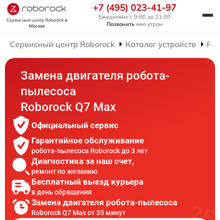
+7 (495) 023-41-97
Ежедневно с 9:00 до 21:00
Сервисный центр Roborock
в
Позвонить
мне утром
Москве
Сервисный центр Roborock
Каталог устройств
Рем
Замена двигателя робота-
пылесоса
Roborock Q7 Max
Официальный сервис
Гарантийное обслуживание
робота-пылесоса Roborock до 3 лет
Диагностика за наш счет,
ремонт по желанию
Бесплатный выезд курьера
в день обращения
Замена двигателя робота-пылесоса
Roborock Q7 Max от 35 минут