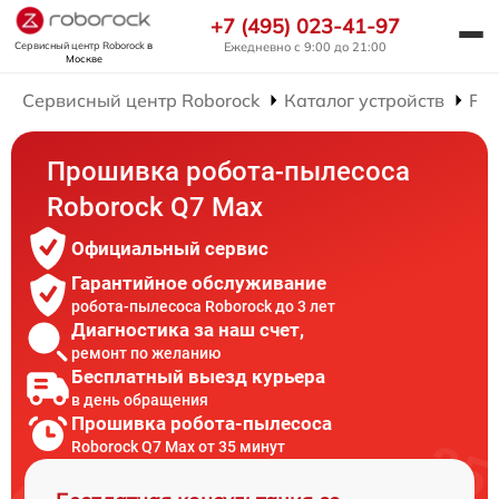
+7 (495) 023-41-97
Сервисный центр Roborock
в
Ежедневно с 9:00 до 21:00
Москве
Сервисный центр Roborock
Каталог устройств
Рем
Прошивка робота-пылесоса
Roborock Q7 Max
Официальный сервис
Гарантийное обслуживание
робота-пылесоса Roborock до 3 лет
Диагностика за наш счет,
ремонт по желанию
Бесплатный выезд курьера
в день обращения
Прошивка робота-пылесоса
Roborock Q7 Max от 35 минут